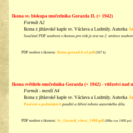
Ikona sv. biskupa mučedníka Gorazda II. (+ 1942)
Formát A2
Ikona z jihlavské kaple sv. Václava a Ludmily. Autorka
J
Součástí PDF souboru s ikonou pro tisk je text na 2. stránce soubor
PDF soubor s ikonou:
ikona-gorazd-ii-a2.pdf
(507 k)
Ikona světitele-mučedníka Gorazda (+ 1942) - vítězství nad
Formát - menší A4
Ikona z jihlavské kaple sv. Václava a Ludmily. Autorka
J
Poučení o podmínkách
použití a šíření tohoto autorského díla.
PDF soubor s ikonou:
Sv_Gorazd_vitezi_1400.pdf
(šířka cca 1400 px)