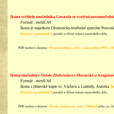
Ikona světitele-mučedníka Gorazda se svatými novomučedn
Formát - menší A4
Ikona je majetkem Olomoucko-brněnské eparchie Pravosl
Poučení o podmínkách
použití a šíření tohoto autorského díla.
PDF soubor s ikonou:
Novomucednici_cesti_s_Gorazdem-7943_140
Ikona mučednice Orosie (Dobroslavy) Moravské a Aragnon
Formát - menší A4
Ikona z jihlavské kaple sv. Václava a Ludmily. Autorka
J
Poučení o podmínkách
použití a šíření tohoto autorského díla.
PDF soubor s ikonou:
Orosia_tyrkysova_orez_1500.pdf
(šířka cca 15