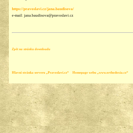
https://pravoslavi.cz/jana.baudisova/
e-mail: jana.baudisova@pravoslavi.cz
Zpět na stránku downloadu
Hlavní stránka serveru „Pravoslaví.cz“
Homepage webu „www.orthodoxia.cz“