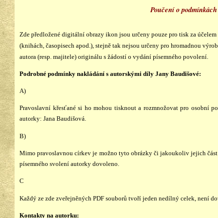
Poučení o podmínkách p
Zde předložené digitální obrazy ikon jsou určeny pouze pro tisk za účele
(knihách, časopisech apod.), stejně tak nejsou určeny pro hromadnou výro
autora (resp. majitele) originálu s žádostí o vydání písemného povolení.
Podrobné podmínky nakládání s autorskými díly Jany Baudišové:
A)
Pravoslavní křesťané si ho mohou tisknout a rozmnožovat pro osobní po
autorky: Jana Baudišová.
B)
Mimo pravoslavnou církev je možno tyto obrázky či jakoukoliv jejich část 
písemného svolení autorky dovoleno.
C
Každý ze zde zveřejněných PDF souborů tvoří jeden nedílný celek, není dov
Kontakty na autorku: