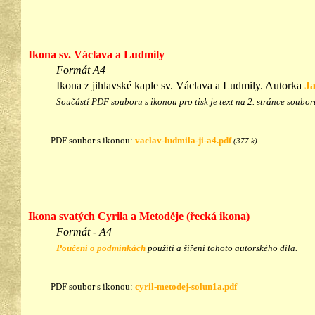
Ikona sv. Václava a Ludmily
Formát A4
Ikona z jihlavské kaple sv. Václava a Ludmily. Autorka
J
Součástí PDF souboru s ikonou pro tisk je text na 2. stránce soubor
PDF soubor s ikonou:
vaclav-ludmila-ji-a4.pdf
(377 k)
Ikona svatých Cyrila a Metoděje (řecká ikona)
Formát - A4
Poučení o podmínkách
použití a šíření tohoto autorského díla.
PDF soubor s ikonou:
cyril-metodej-solun1a.pdf