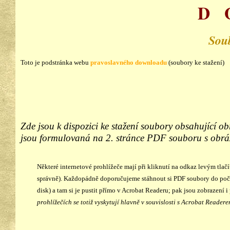
D 
Soub
Toto je podstránka webu
pravoslavného downloadu
(soubory ke stažení)
Zde jsou k dispozici ke stažení soubory obsahující obr
jsou formulovaná na 2. stránce PDF souboru s obrá
Některé internetové prohlížeče mají při kliknutí na odkaz levým tlač
správně). Každopádně doporučujeme stáhnout si PDF soubory do počí
disk) a tam si je pustit přímo v Acrobat Readeru; pak jsou zobrazen
prohlížečích se totiž vyskytují hlavně v souvislosti s Acrobat Readere